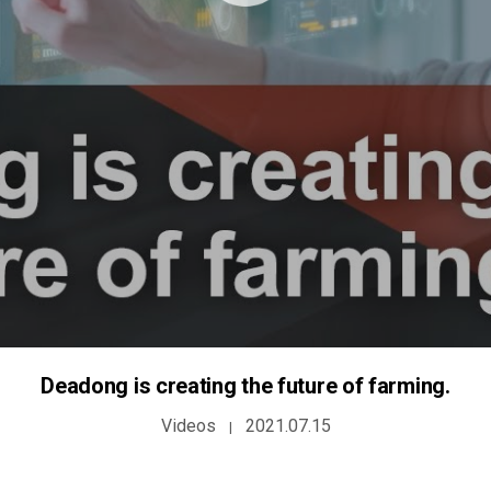
Deadong is creating the future of farming.
Videos
2021.07.15
|