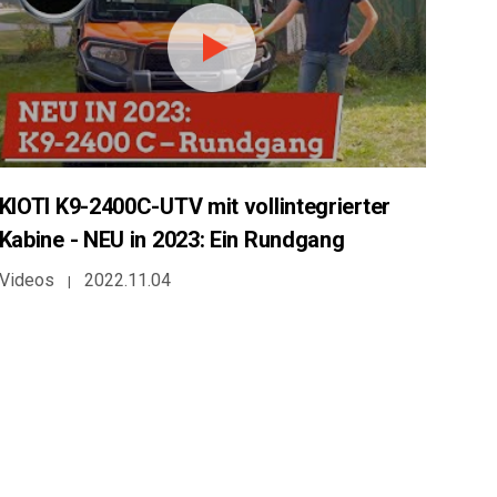
KIOTI K9-2400C-UTV mit vollintegrierter
Kabine - NEU in 2023: Ein Rundgang
Videos
2022.11.04
|