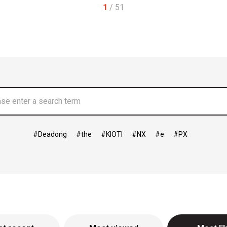
1
/ 51
Deadong
the
KIOTI
NX
e
PX