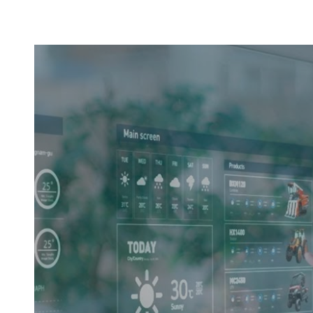
Videos