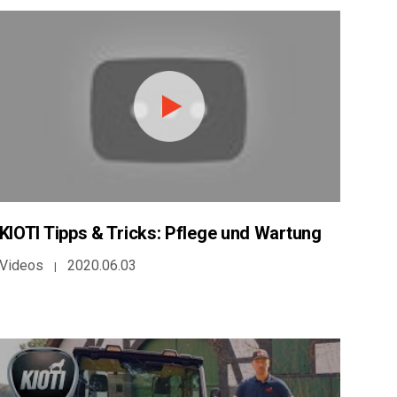
KIOTI Tipps & Tricks: Pflege und Wartung
Videos
2020.06.03
|