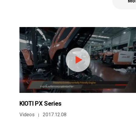
Mos
KIOTI PX Series
Videos
2017.12.08
|