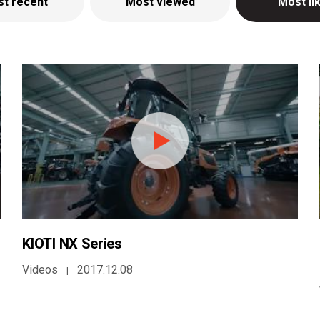
t recent
Most viewed
Most li
KIOTI NX Series
Videos
2017.12.08
|