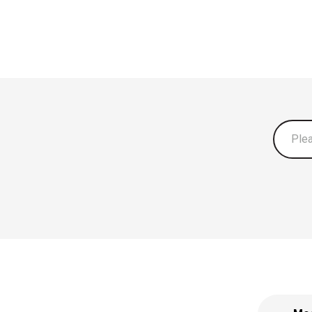
1
2
3
4
5
6
7
8
9
10
11
12
13
14
15
16
17
18
19
20
21
22
23
24
25
26
27
28
29
30
31
32
33
34
35
36
37
38
39
40
41
42
43
44
45
46
47
48
49
50
51