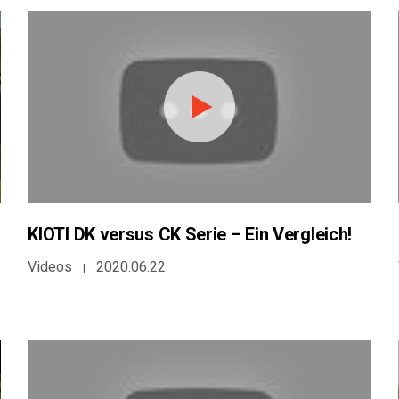
KIOTI DK versus CK Serie – Ein Vergleich!
Videos
2020.06.22
|