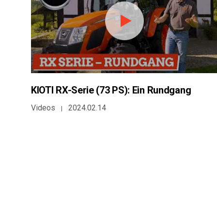
KIOTI RX-Serie (73 PS): Ein Rundgang
Videos
2024.02.14
|