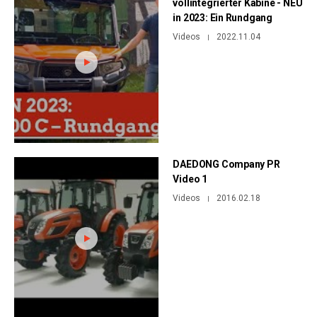
vollintegrierter Kabine - NEU
in 2023: Ein Rundgang
Videos
2022.11.04
|
DAEDONG Company PR
Video 1
Videos
2016.02.18
|