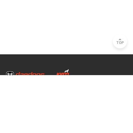
TOP
Head Office & Factory
35, Nongong Jungang-ro 34-gil, Nongong-eup, Dalseong-gun, Daegu, South
Korea
Seoul Office
2493, Nambu Circular Rd., Seocho-gu, Seoul, South Korea
Copyright © 2020 daedong all rights reserved