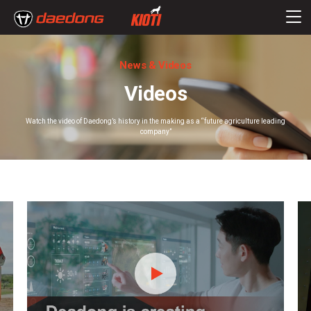
News & Videos
Videos
Watch the video of Daedong’s history in the making as a “future agriculture leading
company”
Videos