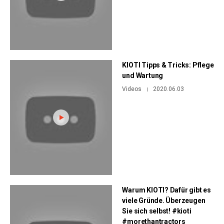
KIOTI Tipps & Tricks: Pflege
und Wartung
Videos
2020.06.03
|
Warum KIOTI? Dafür gibt es
viele Gründe. Überzeugen
Sie sich selbst! #kioti
#morethantractors