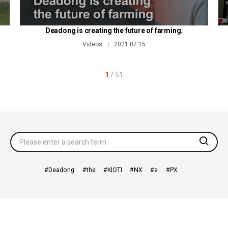
Deadong is creating the future of farming.
Videos
2021.07.15
|
1
2
3
4
5
6
7
8
9
10
11
12
13
14
15
16
17
18
19
20
21
22
23
24
25
26
27
28
29
30
31
32
33
34
35
36
37
38
39
40
41
42
43
44
45
46
47
48
49
50
51
1
/ 51
Searc
Deadong
the
KIOTI
NX
e
PX