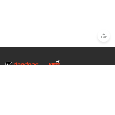
TOP
Head Office & Factory
35, Nongong Jungang-ro 34-gil, Nongong-eup, Dalseong-gun, Daegu, South
Korea
Seoul Office
2493, Nambu Circular Rd., Seocho-gu, Seoul, South Korea
Copyright © 2020 daedong all rights reserved