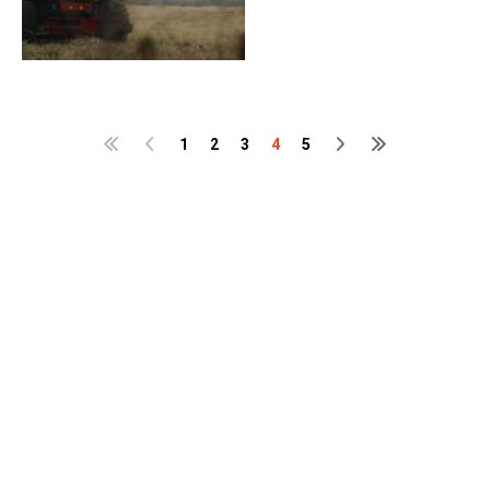
1
2
3
4
5