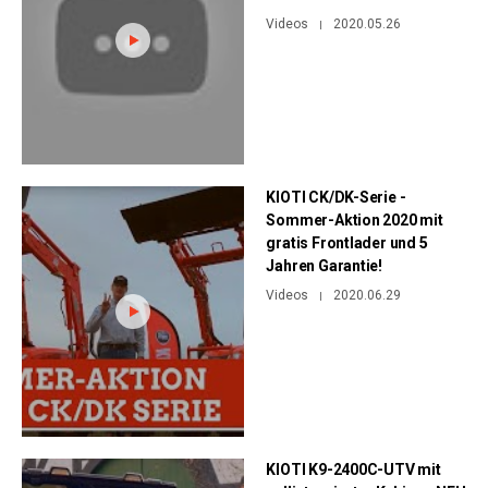
Videos
2020.05.26
|
KIOTI CK/DK-Serie -
Sommer-Aktion 2020 mit
gratis Frontlader und 5
Jahren Garantie!
Videos
2020.06.29
|
KIOTI K9-2400C-UTV mit