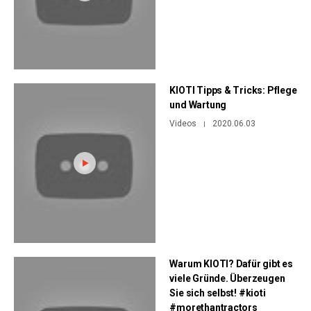
KIOTI Tipps & Tricks: Pflege
und Wartung
Videos
2020.06.03
|
Warum KIOTI? Dafür gibt es
viele Gründe. Überzeugen
Sie sich selbst! #kioti
#morethantractors