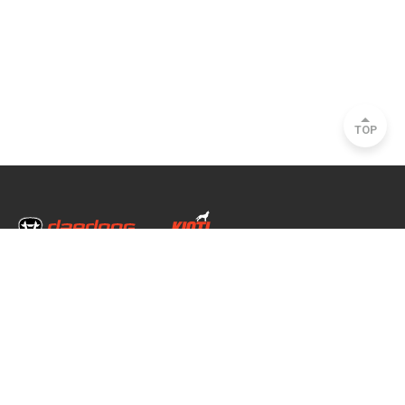
TOP
Head Office & Factory
35, Nongong Jungang-ro 34-gil, Nongong-eup, Dalseong-gun, Daegu, South
Korea
Seoul Office
2493, Nambu Circular Rd., Seocho-gu, Seoul, South Korea
Copyright © 2020 daedong all rights reserved