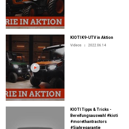
KIOTI K9-UTV in Aktion
Videos
2022.06.14
|
KIOTI Tipps & Tricks -
Bereifungsauswahl #kioti
#morethantractors
#5jahregarantie