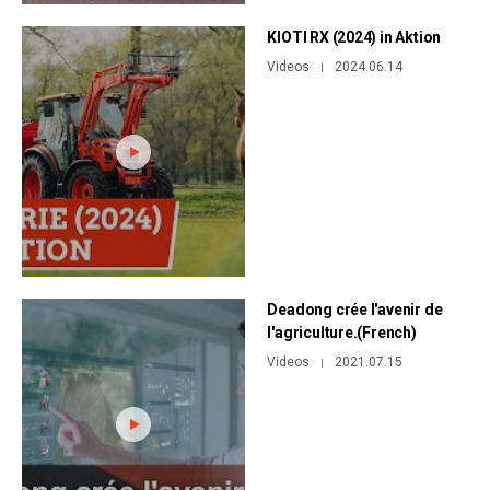
KIOTI RX (2024) in Aktion
Videos
2024.06.14
|
Deadong crée l'avenir de
l'agriculture.(French)
Videos
2021.07.15
|