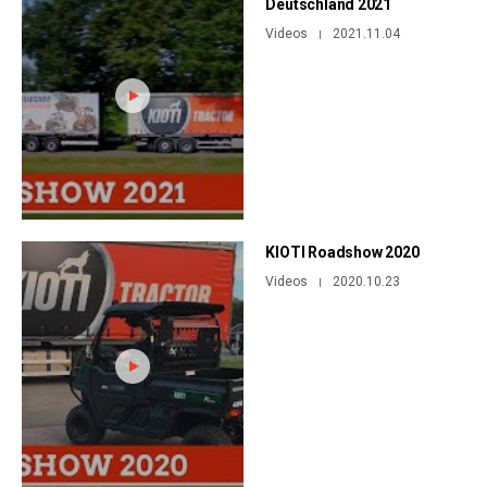
Deutschland 2021
Videos
2021.11.04
|
KIOTI Roadshow 2020
Videos
2020.10.23
|