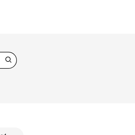
Search