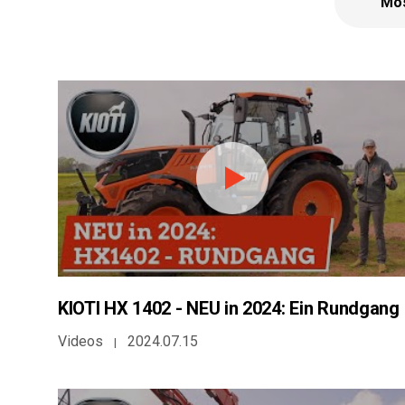
Mos
KIOTI HX 1402 - NEU in 2024: Ein Rundgang
Videos
2024.07.15
|