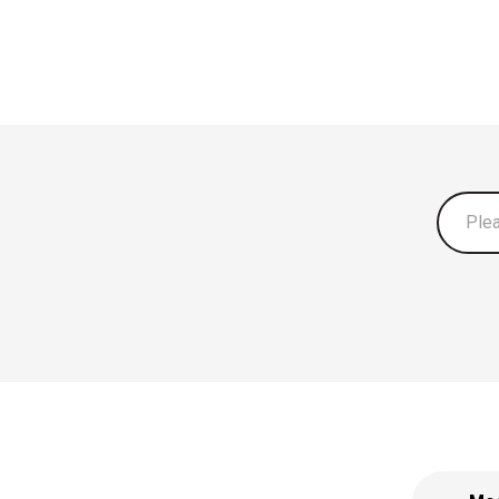
1
2
3
4
5
6
7
8
9
10
11
12
13
14
15
16
17
18
19
20
21
22
23
24
25
26
27
28
29
30
31
32
33
34
35
36
37
38
39
40
41
42
43
44
45
46
47
48
49
50
51