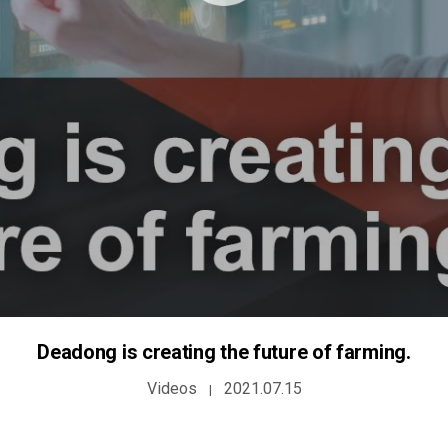
Deadong is creating the future of farming.
Videos
2021.07.15
|