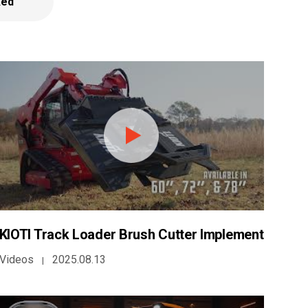
ked
KIOTI Track Loader Brush Cutter Implement
Videos
2025.08.13
|