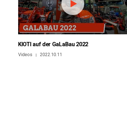
KIOTI auf der GaLaBau 2022
Videos
2022.10.11
|