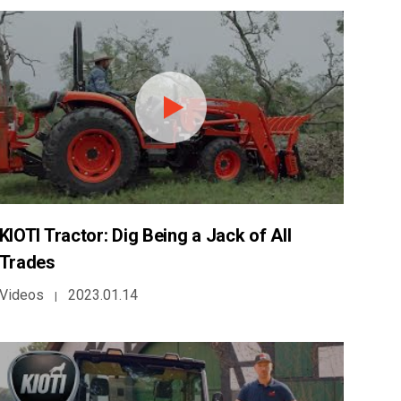
KIOTI Tractor: Dig Being a Jack of All
Trades
Videos
2023.01.14
|