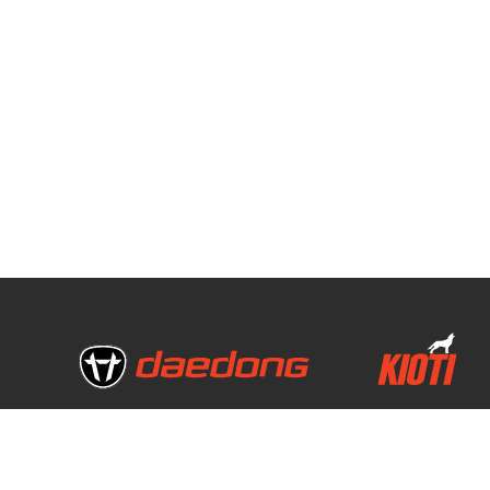
Copyright © 2020 daedong all rights reserved