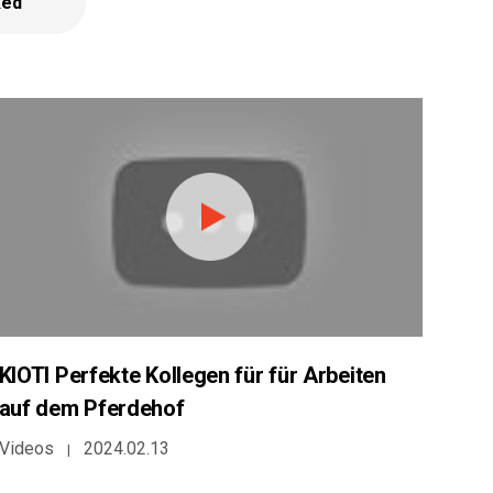
ked
KIOTI Perfekte Kollegen für für Arbeiten
auf dem Pferdehof
Videos
2024.02.13
|