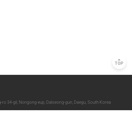
TOP
ro 34-gil, Nongong-eup, Dalseong-gun, Daegu, South Korea
 Rd., Seocho-gu, Seoul, South Korea