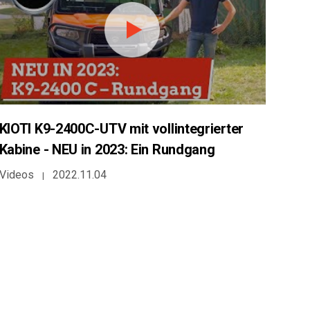
KIOTI K9-2400C-UTV mit vollintegrierter
Kabine - NEU in 2023: Ein Rundgang
Videos
2022.11.04
|