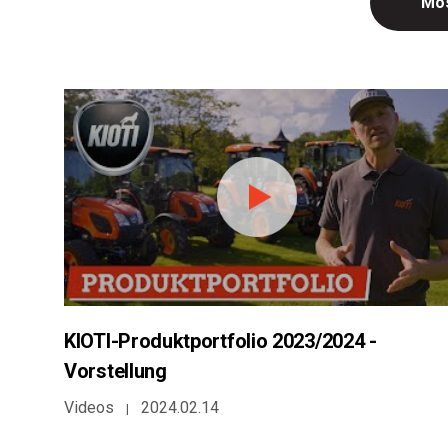
Mos
KIOTI-Produktportfolio 2023/2024 -
Vorstellung
Videos
2024.02.14
|