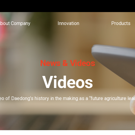
bout Company
Innovation
Products
News & Videos
Videos
o of Daedong’s history in the making as a “future agriculture l