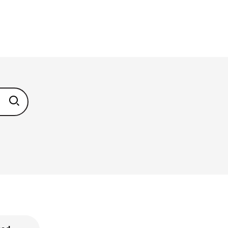
Search