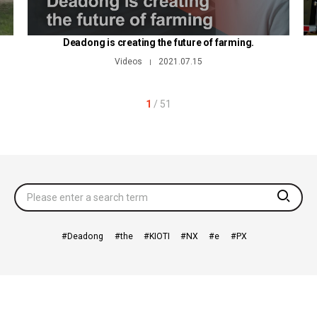
Deadong is creating the future of farming.
Videos
2021.07.15
|
1
2
3
4
5
6
7
8
9
10
11
12
13
14
15
16
17
18
19
20
21
22
23
24
25
26
27
28
29
30
31
32
33
34
35
36
37
38
39
40
41
42
43
44
45
46
47
48
49
50
51
1
/ 51
Searc
Deadong
the
KIOTI
NX
e
PX